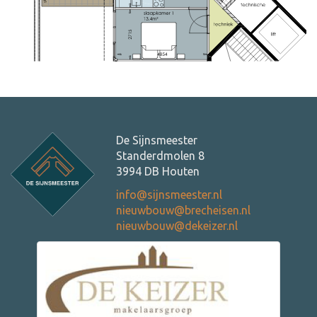
De Sijnsmeester
Standerdmolen 8
3994 DB Houten
info@sijnsmeester.nl
nieuwbouw@brecheisen.nl
nieuwbouw@dekeizer.nl