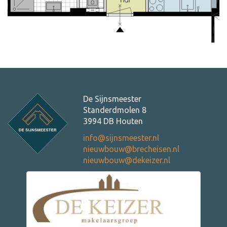
De Sijnsmeester
Standerdmolen 8
3994 DB Houten
info@sijnsmeester.nl
nieuwbouw@brecheisen.nl
nieuwbouw@dekeizer.nl